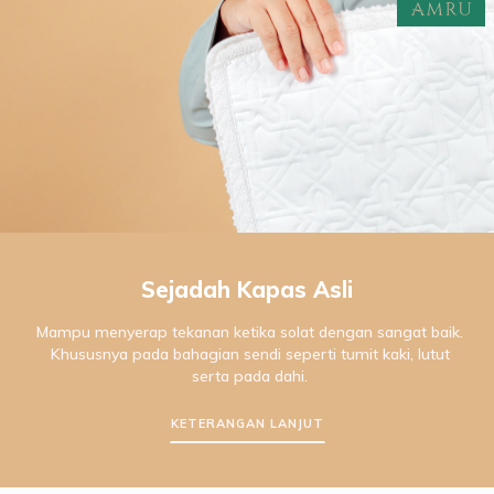
Sejadah Kapas Asli
Mampu menyerap tekanan ketika solat dengan sangat baik.
Khususnya pada bahagian sendi seperti tumit kaki, lutut
serta pada dahi.
KETERANGAN LANJUT