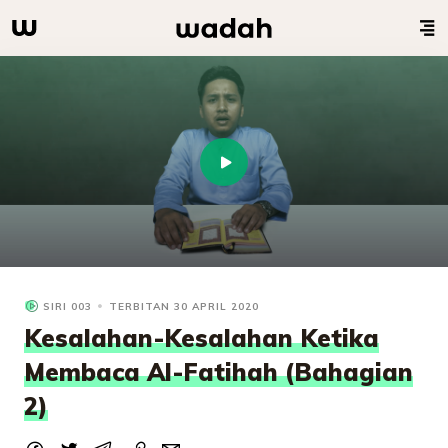
SIRI 003
TERBITAN 30 APRIL 2020
Kesalahan-Kesalahan Ketika
Membaca Al-Fatihah (Bahagian
2)