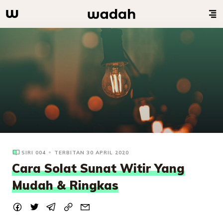
SIRI 004
TERBITAN 30 APRIL 2020
Cara Solat Sunat Witir Yang
Mudah & Ringkas