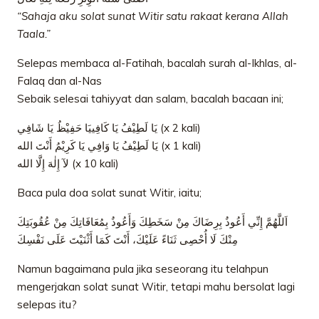
“Sahaja aku solat sunat Witir satu rakaat kerana Allah
Taala.”
Selepas membaca al-Fatihah, bacalah surah al-Ikhlas, al-
Falaq dan al-Nas
Sebaik selesai tahiyyat dan salam, bacalah bacaan ini;
يَا لَطِيْفُ يَا كَافِييَا حَفِيْظُ يَا شَافِي (x 2 kali)
يَا لَطِيْفُ يَا وَافِي يَا كَرِيْمُ أَنْتَ الله (x 1 kali)
لآ إِلٰهَ إِلَّا الله (x 10 kali)
Baca pula doa solat sunat Witir, iaitu;
اَللَّهُمَّ إِنِّي أَعُوذُ بِرِضَاكَ مِنْ سَخَطِكَ وَأَعُوذُ بِمُعَافَاتِكَ مِنْ عُقُوبَتِكَ
مِنْكَ لَا أُحْصِى ثَنَاءً عَلَيْكَ، أَنْتَ كَمَا أَثْنَيْتَ عَلَى نَفْسِكَ
Namun bagaimana pula jika seseorang itu telahpun
mengerjakan solat sunat Witir, tetapi mahu bersolat lagi
selepas itu?